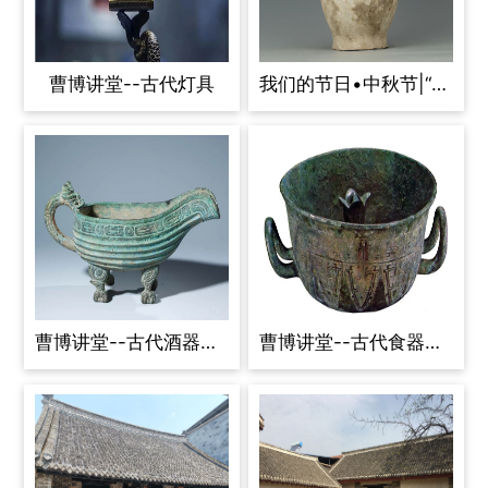
曹博讲堂--古代灯具
我们的节日•中秋节|“月满中秋，陶韵千年”文物线上展
曹博讲堂--古代酒器与盛水器
曹博讲堂--古代食器与饮器