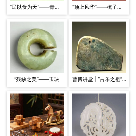
“民以食为天”——青铜器之食器
“顶上风华”——梳子的前世今生
“残缺之美”——玉玦
曹博讲堂 | “古乐之祖”——石磬