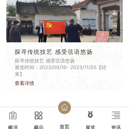
探寻传统技艺 感受弦语悠扬
探寻传统技艺 感受弦语悠扬
展览时间：2023/09/16- 2023/11/05【结
束】
查看详情
首页
概况
藏品
展览
资讯