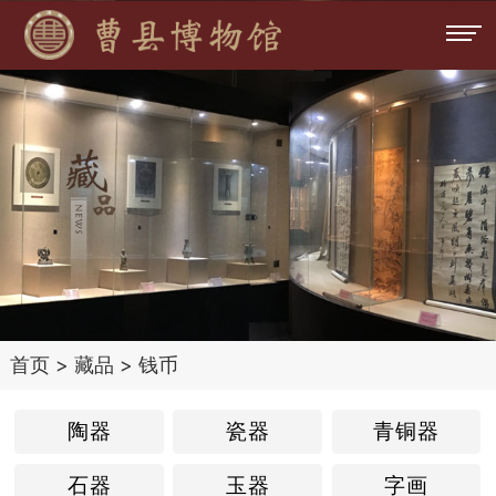
首页
>
藏品
>
钱币
陶器
瓷器
青铜器
石器
玉器
字画