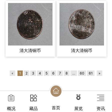
清大清铜币
清大清铜币
«
1
2
3
4
5
6
7
8
...
60
61
»
首页
概况
藏品
展览
资讯