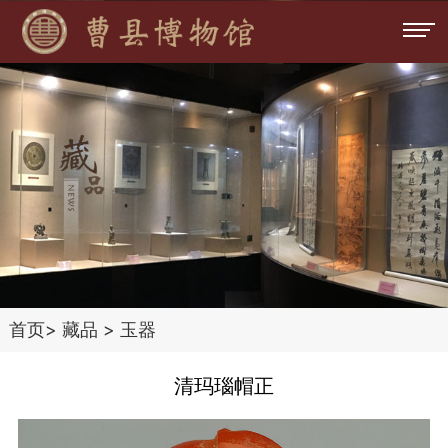
首页
>
藏品
>
玉器
清玛瑙帽正